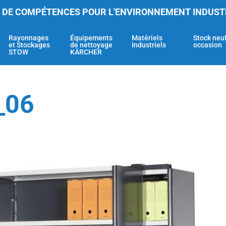
 DE COMPÉTENCES POUR L'ENVIRONNEMENT INDUST
Rayonnages
Équipements
Matériels
Stock neu
et Stockages
de nettoyage
Industriels
occasion
STOW
KÄRCHER
_06