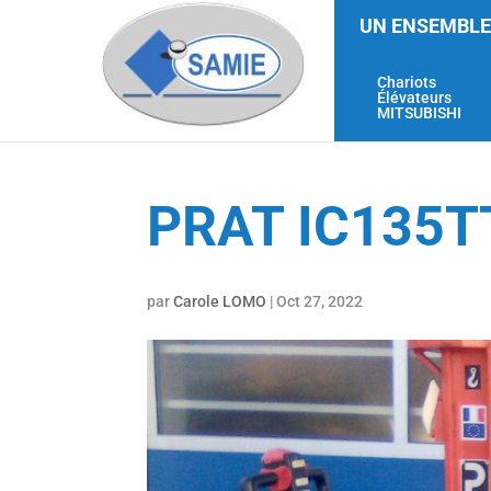
UN ENSEMBLE
Chariots
Élévateurs
MITSUBISHI
PRAT IC135T
par
Carole LOMO
|
Oct 27, 2022