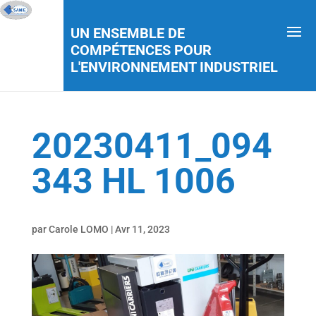
UN ENSEMBLE DE
COMPÉTENCES POUR
L'ENVIRONNEMENT INDUSTRIEL
20230411_094
343 HL 1006
par
Carole LOMO
|
Avr 11, 2023