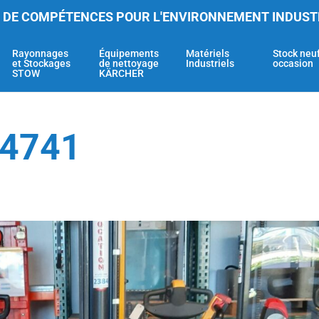
 DE COMPÉTENCES POUR L'ENVIRONNEMENT INDUST
Rayonnages
Équipements
Matériels
Stock neu
et Stockages
de nettoyage
Industriels
occasion
STOW
KÄRCHER
94741