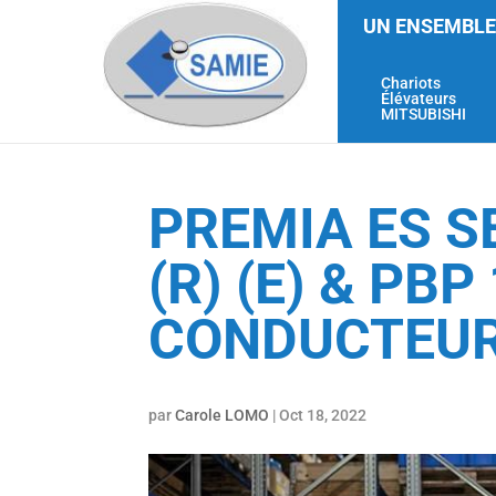
UN ENSEMBLE
Chariots
Élévateurs
MITSUBISHI
PREMIA ES S
(R) (E) & PB
CONDUCTEU
par
Carole LOMO
|
Oct 18, 2022