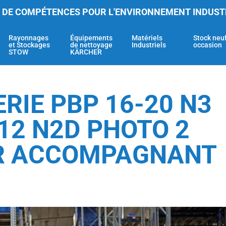
 DE COMPÉTENCES POUR L'ENVIRONNEMENT INDUST
Rayonnages
Équipements
Matériels
Stock neu
et Stockages
de nettoyage
Industriels
occasion
STOW
KÄRCHER
ERIE PBP 16-20 N3
P 12 N2D PHOTO 2
R ACCOMPAGNANT