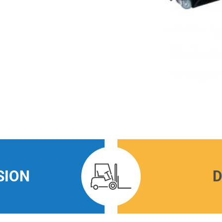
SION
D