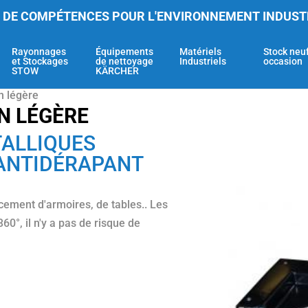
 DE COMPÉTENCES POUR L'ENVIRONNEMENT INDUST
Rayonnages
Équipements
Matériels
Stock neu
et Stockages
de nettoyage
Industriels
occasion
STOW
KÄRCHER
n légère
N LÉGÈRE
TALLIQUES
 ANTIDÉRAPANT
acement d'armoires, de tables.. Les
60°, il n'y a pas de risque de