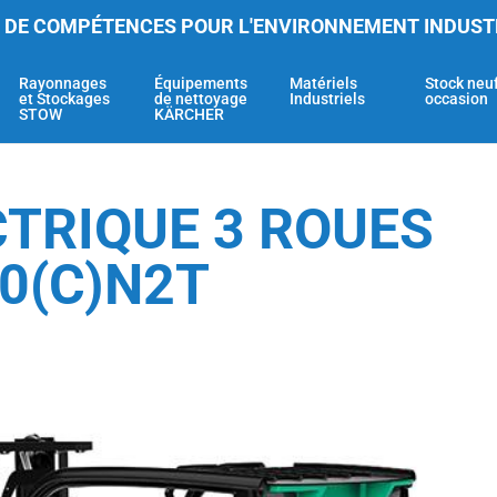
 DE COMPÉTENCES POUR L'ENVIRONNEMENT INDUST
Rayonnages
Équipements
Matériels
Stock neu
et Stockages
de nettoyage
Industriels
occasion
STOW
KÄRCHER
CTRIQUE 3 ROUES
20(C)N2T